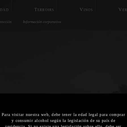
T
V
V
IDAD
ERROIRS
INOS
E
rección
Información corporativa
2025
Nacional
Exportación
2024
Nacional
Exportación
Para visitar nuestra web, debe tener la edad legal para comprar
y consumir alcohol según la legislación de su país de
2023
residencia. Si no existe una legislación sobre ello, debe ser