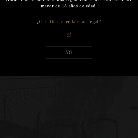
Nacional
mayor de 18 años de edad.
Exportación
¿Certifica tener la edad legal?
2022
describió Luis
Nacional
SÍ
hecho más que
; pero no sería
Exportación
ra vez, de la
NO
, el de mayor
2021
Exportación
Nacional
Más
2020
Nacional
Exportación
2019
Nacional
Exportación