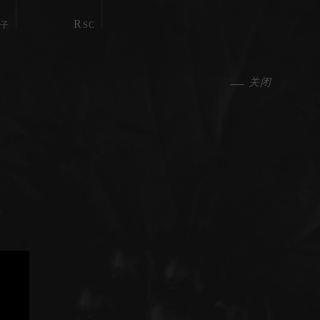
R
瓶子
SC
关闭