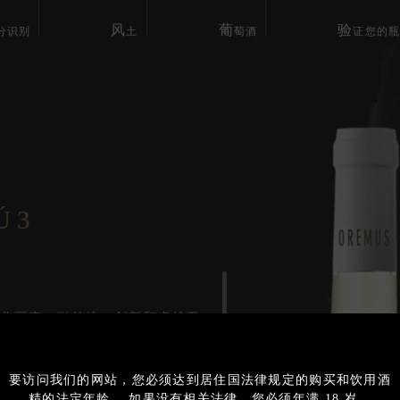
风
葡
验
分识别
土
萄酒
证您的
 3
化因素。融传统、创新和卓越于
的葡萄酒。
2020
Export
艺术真正技艺的补偿的象征与证
要访问我们的网站，您必须达到居住国法律规定的购买和饮用酒
2019
精的法定年龄。 如果没有相关法律，您必须年满 18 岁。