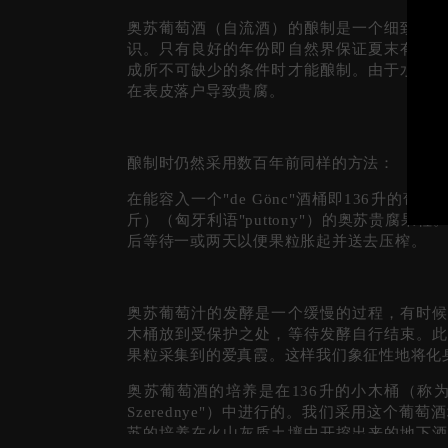
奥苏葡萄酒（自流酒）的酿制是一个细致的过
识。只有良好的年份即自然界保证夏末有雨、
成所不可缺少的条件时才能酿制。由于水分而
在表皮落户导致贵腐。
酿制时仍然采用数百年前同样的方法：
在能容入一个"de Gönc"酒桶即136升的葡
斤）（匈牙利语"puttony"）的奥苏贵腐
后等待一或两天以便果粒胀起并送去压榨。
奥苏葡萄汁的发酵是一个缓慢的过程，有时候
木桶放到受保护之处，等待发酵自行结束。此
果粒采集到的爱真霞。这样我们象征性地将化
奥苏葡萄酒的培养是在136升的小木桶（称为"de
Szerednye"）中进行的。我们采用这个
苏的培养在火山灰质土壤中开挖出来的地下酒