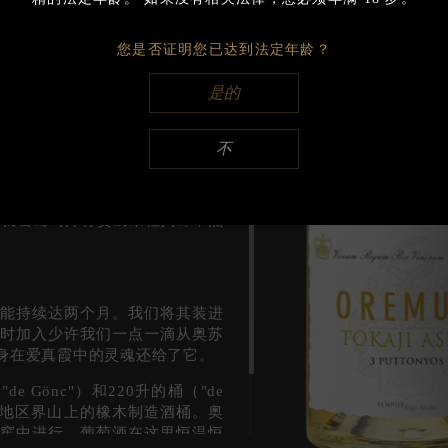
Export
程，需要很大的耐心和广泛的知
入秋晴朗多风这样的贵腐果粒形
您是否证明您已达到法定年龄？
2018
肿胀的果粒发生开裂，葡萄孢菌
Export
是的
2017
Export
不
2016
萄汁中加入3、5或6篓筐（每筐23公
Export
果粒。就着葡萄汁将贵腐果粒捣碎，然
能持续达两个月。我们将其装进
时加入少许我们一点一滴从奥苏
身在爱真霞中的灵魂还给了它。
 Gönc"）和220升的桶（"de
葡萄酒地区界山上的橡木制造酒桶。奥
窖中进行。葡萄酒在这里恒温恒