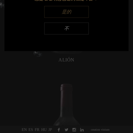
Export
是的
2017
Export
不
2016
Export
ALIÓN
EN
ES
FR
HU
JP
creation vinium