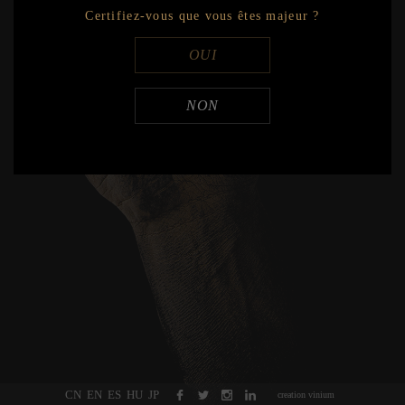
Certifiez-vous que vous êtes majeur ?
Export
OUI
2017
Export
NON
2016
Export
CN
EN
ES
HU
JP
creation vinium