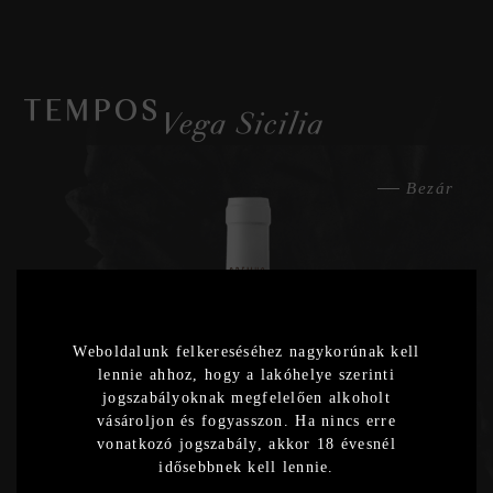
Bezár
2020
Weboldalunk felkereséséhez nagykorúnak kell
Export
lennie ahhoz, hogy a lakóhelye szerinti
jogszabályoknak megfelelően alkoholt
2019
vásároljon és fogyasszon. Ha nincs erre
vonatkozó jogszabály, akkor 18 évesnél
Export
idősebbnek kell lennie.
2018