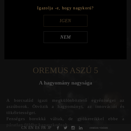
Export
Igazolja -e, hogy nagykorú?
2017
IGEN
Export
2016
NEM
Export
OREMUS ASZÚ 5
A hagyomány nagysága
A borcsalád igazi megkülönböztető egyéniségei az
aszúborok. Ötvözik a hagyományt, az innovációt és
tökéletességet.
Fenséges borokká váltak, de gyökereikkel ebbe a
páratlan földbe kapaszkodnak.
CN
EN
ES
FR
JP
creation vinium