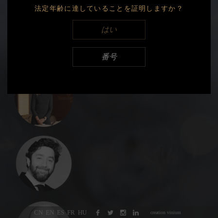
法定年齢に達していることを証明しますか？
Export
はい
2017
Export
番号
2016
Export
CN
EN
ES
FR
HU
creation vinium