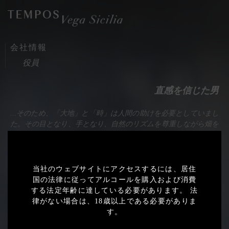
会社情報
閉じる
役員
会社情報
直感を信じた男
Introduction
ワイナリー
...そのため、「大地」と「時」は人間の助けを必要としていまし
た。その目となり、手となり、自然のリズムを尊重しながら畑を
会社案内
耕してくれる誰か...
沿革
2020
当社のウェブサイトにアクセスするには、居住
Export
国の法律に従ってアルコールを購入および消費
する法定年齢に達している必要があります。 法
2019
律がない場合は、18歳以上である必要がありま
Export
す。
2018