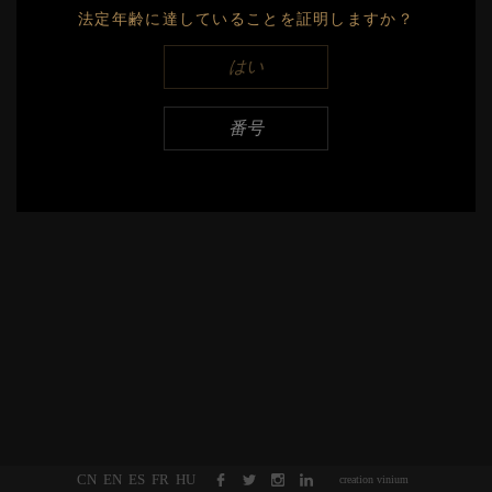
法定年齢に達していることを証明しますか？
Export
はい
2017
Export
番号
2016
Export
CN
EN
ES
FR
HU
creation vinium