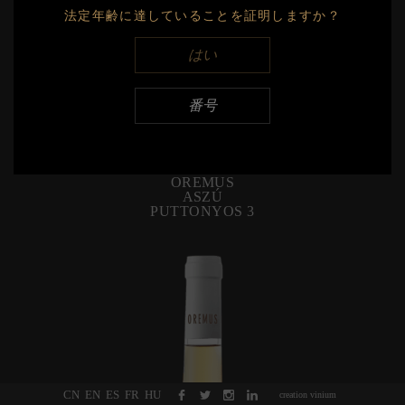
法定年齢に達していることを証明しますか？
Export
はい
2017
Export
番号
2016
Export
OREMUS
ASZÚ
PUTTONYOS
3
CN
EN
ES
FR
HU
creation vinium