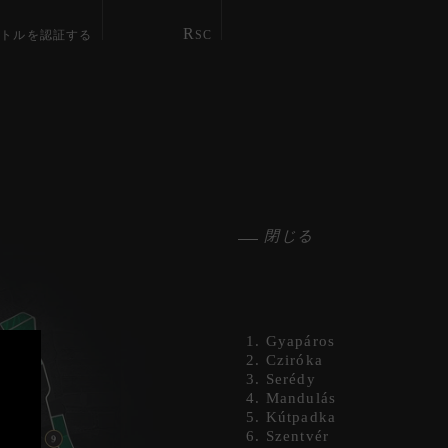
ボ
R
トルを認証する
SC
閉じる
1. Gyapáros
2. Cziróka
3. Serédy
4. Mandulás
5. Kútpadka
6. Szentvér