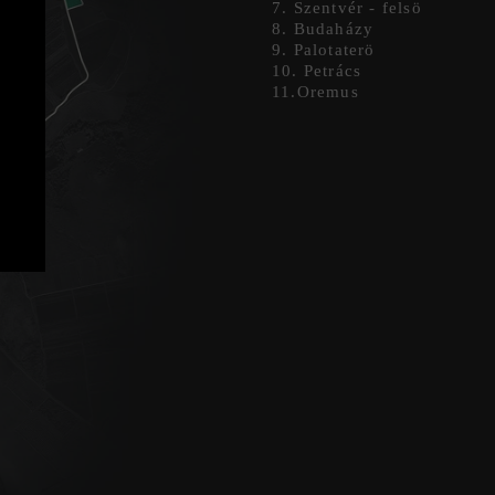
7. Szentvér - felsö
8. Budaházy
9. Palotaterö
10. Petrács
11.Oremus