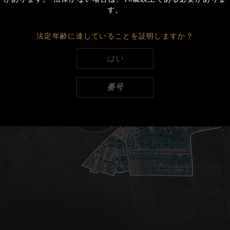
Export
す。
2018
法定年齢に達していることを証明しますか？
Export
はい
2017
Export
番号
2016
Export