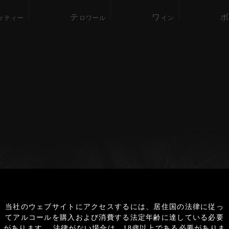
テ
ワ
ィティー
ロワール
イン
2020
Export
当社のウェブサイトにアクセスするには、居住国の法律に従っ
てアルコールを購入および消費する法定年齢に達している必要
2019
があります。 法律がない場合は、18歳以上である必要がありま