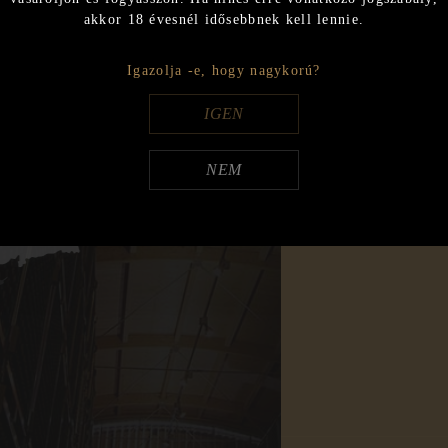
akkor 18 évesnél idősebbnek kell lennie.
Export
2018
Igazolja -e, hogy nagykorú?
Export
IGEN
2017
Export
NEM
2016
Export