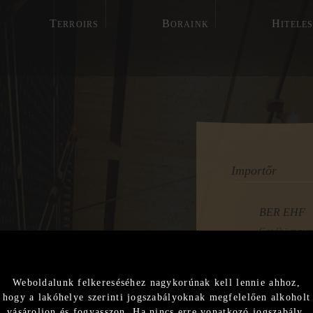
T
B
H
ERROIRS
ORAINK
ITELE
Importőr
BER EHF
Gerdhömrum
00112 Reykj
Tel +354 89
Fax +354 58
2020
www.ber.is
Export
Weboldalunk felkereséséhez nagykorúnak kell lennie ahhoz,
hl@ber.is
hogy a lakóhelye szerinti jogszabályoknak megfelelően alkoholt
2019
vásároljon és fogyasszon. Ha nincs erre vonatkozó jogszabály,