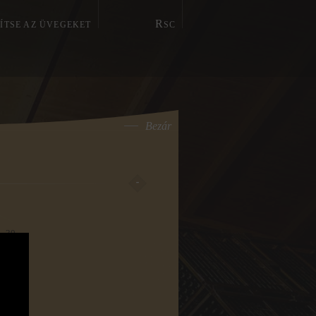
R
SÍTSE AZ ÜVEGEKET
SC
Bezár
, 30
avik
63 733
79 396